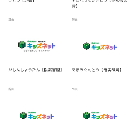
じとう【地頭】
＊あねったいきこう【亜熱帯気
候】
辞典
辞典
がしんしょうたん【臥薪嘗胆】
あまみぐんとう【奄美群島】
辞典
辞典