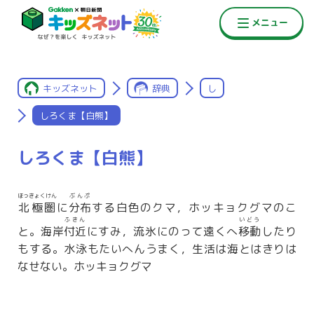
キッズネット
辞典
し
しろくま【白熊】
しろくま【白熊】
ほっきょくけん
ぶんぷ
北極圏
に
分布
する白色のクマ，ホッキョクグマのこ
ふきん
いどう
と。海岸
付近
にすみ，流氷にのって遠くへ
移動
したり
もする。水泳もたいへんうまく，生活は海とはきりは
なせない。ホッキョクグマ