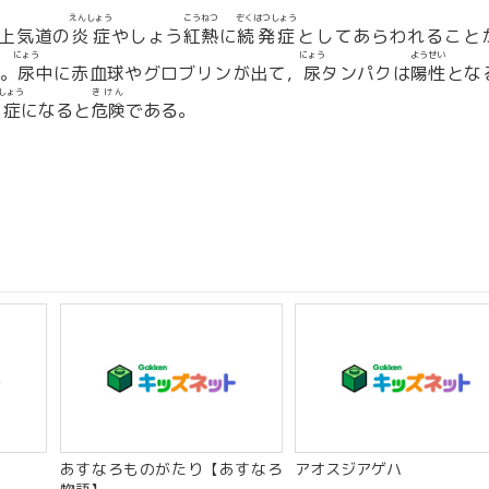
えんしょう
こうねつ
ぞくはつしょう
上気道の
炎症
やしょう
紅熱
に
続発症
としてあらわれること
にょう
にょう
ようせい
。
尿
中に赤血球やグロブリンが出て，
尿
タンパクは
陽性
とな
しょう
きけん
症
になると
危険
である。
あすなろものがたり【あすなろ
アオスジアゲハ