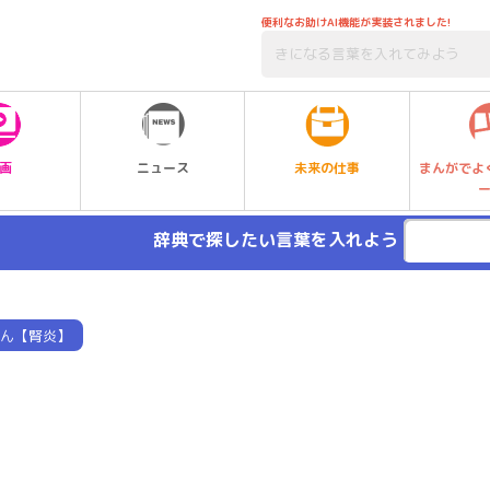
便利なお助けAI機能が実装されました!
未来の仕事
画
ニュース
まんがでよ
辞典で探したい言葉を入れよう
ん【腎炎】