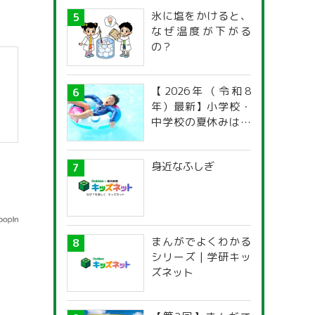
氷に塩をかけると、
なぜ温度が下がる
の？
【2026年（令和8
年）最新】小学校・
中学校の夏休みはい
つからいつまで？ 都
道府県別「夏季休暇
身近なふしぎ
一覧」
まんがでよくわかる
シリーズ | 学研キッ
ズネット