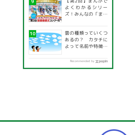
【第2回】まんがで
よくわかるシリー
ズ！みんなの「まん
がひみつ文庫」読書
感想文コンクール
雲の種類っていくつ
あるの？ カタチに
よって名前や特徴が
違うの？
Recommended by