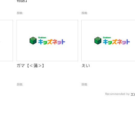
物語】
辞典
辞典
ガマ【＜蒲＞】
えい
辞典
辞典
Recommended by