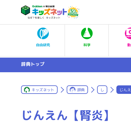
科学
自由研究
動
辞典トップ
キッズネット
辞典
し
じんえ
じんえん【腎炎】