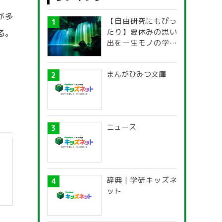
が多
【自由研究にもぴっ
たり】夏休みの思い
る。
出を一生モノの学び
に！「光の不思議」
探究ガイド
まんがひみつ文庫
ニュース
辞典 | 学研キッズネ
ット