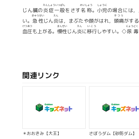
えんしょういっぱん
めいしょう
しょうに
じん臓の
炎症一般
をさす
名称
。
小児
の場合には，
きゅうせい
えん
ずつう
い。
急性
じん
炎
は，まぶたや顔がはれ，
頭痛
がする
けつあつ
まんせい
えん
いこう
にょうどく
血圧
も上がる。
慢性
じん
炎
に
移行
しやすい。◇
尿毒
関連リンク
＊おおきみ【大王】
さぼうダム【砂防ダム】