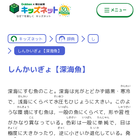
キッズネット
辞典
し
しんかいぎょ【深海魚】
しんかいぎょ【深海魚】
かんれい
深海にすむ魚のこと。深海は光がとどかず暗黒・
寒冷
せんかい
すいあつ
で，
浅海
にくらべて
水圧
もひじょうに大きい。このよ
かんきょう
いっぱん
しゅうせい
うな
環境
にすむ魚は，
一般
の魚にくらべて，形や
習性
こと
しきさい
いっぱん
たんじゅん
がかなり
異
なっている。
色彩
は
一般
に
単純
で，目は
きょくど
ぎゃく
たいか
極度
に大きかったり，
逆
に小さいか
退化
している。発