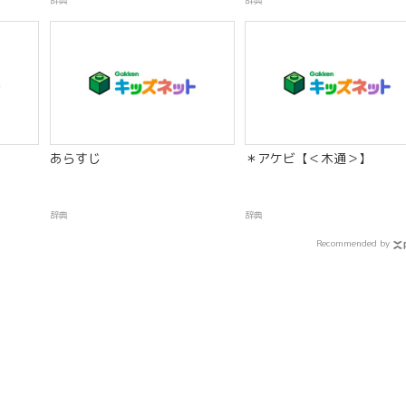
辞典
辞典
あらすじ
＊アケビ【＜木通＞】
辞典
辞典
Recommended by