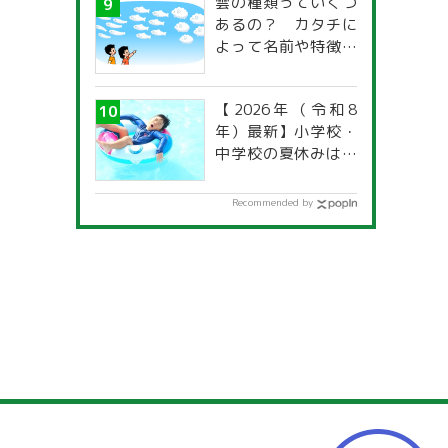
雲の種類っていくつ
あるの？ カタチに
よって名前や特徴が
違うの？
【2026年（令和8
年）最新】小学校・
中学校の夏休みはい
つからいつまで？ 都
道府県別「夏季休暇
Recommended by
一覧」