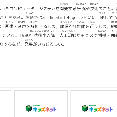
かいはつ
けんきゅう
ぎじゅつ
もったコンピュータ＝システムを
開発
する
研究
や
技術
のこと。
えいご
りゃく
エー
こともある。
英語
ではartificial intelligenceといい，
略
して
A
ご
がぞう
おんせい
かいせき
ろんりてき
すいろん
おこな
けい
語
・
画像
・
音声
を
解析
するもの，
論理的
な
推論
を
行
うもの，
経
ねんだいこうはんいこう
じんこうちのう
しょうぎ
い
んでいる。1990
年代後半以降
，
人工知能
がチェスや
将棋
・
囲
はってん
りするなど，
発展
がいちじるしい。