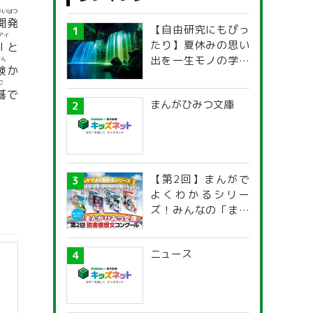
かいはつ
開発
【自由研究にもぴっ
アイ
たり】夏休みの思い
I
と
出を一生モノの学び
けん
験
か
に！「光の不思議」
ご
探究ガイド
碁
で
まんがひみつ文庫
【第2回】まんがで
よくわかるシリー
ズ！みんなの「まん
がひみつ文庫」読書
感想文コンクール
ニュース