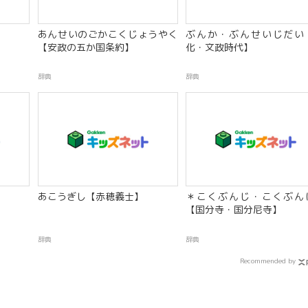
あんせいのごかこくじょうやく
ぶんか・ぶんせいじだい
【安政の五か国条約】
化・文政時代】
辞典
辞典
】
あこうぎし【赤穂義士】
＊こくぶんじ・こくぶん
【国分寺・国分尼寺】
辞典
辞典
Recommended by