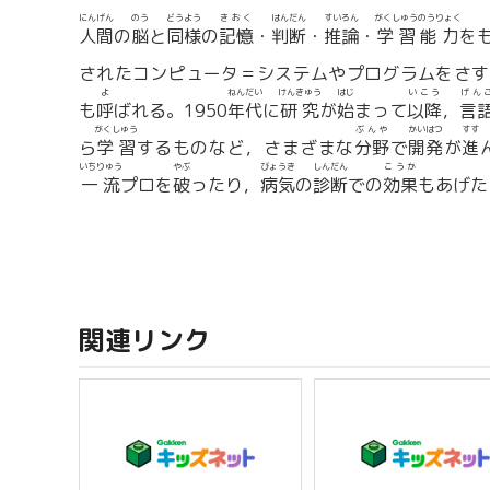
にんげん
のう
どうよう
きおく
はんだん
すいろん
がくしゅうのうりょく
人間
の
脳
と
同様
の
記憶
・
判断
・
推論
・
学習能力
を
されたコンピュータ＝システムやプログラムをさす
よ
ねんだい
けんきゅう
はじ
いこう
げん
も
呼
ばれる。1950
年代
に
研究
が
始
まって
以降
，
言
がくしゅう
ぶんや
かいはつ
すす
ら
学習
するものなど，さまざまな
分野
で
開発
が
進
いちりゅう
やぶ
びょうき
しんだん
こうか
一流
プロを
破
ったり，
病気
の
診断
での
効果
もあげた
関連リンク