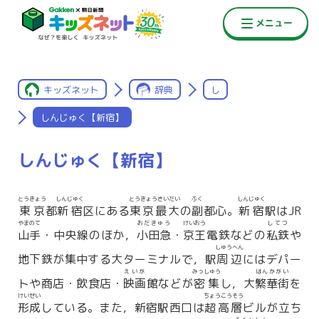
キッズネット
辞典
し
しんじゅく【新宿】
しんじゅく【新宿】
とうきょう
しんじゅく
とうきょうさいだい
ふく
しんじゅく
東京
都
新宿
区にある
東京最大
の
副
都心。
新宿
駅はJR
やまのて
おだきゅう
けいおう
してつ
山手
・中央線のほか，
小田急
・
京王
電鉄などの
私鉄
や
しゅうへん
地下鉄が集中する大ターミナルで，駅
周辺
にはデパー
えいが
みっしゅう
はんかがい
トや商店・飲食店・
映画
館などが
密集
し，大
繁華街
を
けいせい
ちょうこうそう
形成
している。また，新宿駅西口は
超高層
ビルが立ち