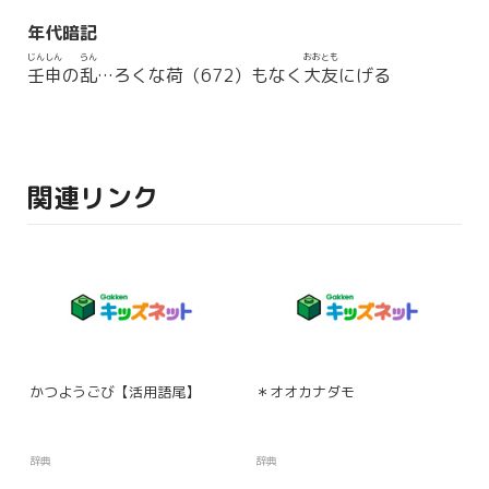
年代暗記
じんしん
らん
おおとも
壬申
の
乱
…ろくな荷（672）もなく
大友
にげる
関連リンク
かつようごび【活用語尾】
＊オオカナダモ
辞典
辞典