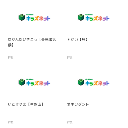
あかんたいきこう【亜寒帯気
＊かい【貝】
候】
辞典
辞典
いこまやま【生駒山】
オキシダント
辞典
辞典