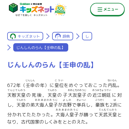
キッズネット
辞典
し
じんしんのらん【壬申の乱】
じんしんのらん【壬申の乱】
じんしん
こうい
ないらん
672年（
壬申
の年）に
皇位
をめぐっておこった
内乱
。
てんじてんのう
てんのう
おおとものおうじ
おうみちょうてい
天智天皇
の死後，
天皇
の子
大友皇子
の
近江朝廷
に対
てんのう
おおあまのおうじ
よしの
きょへい
ごうぞく
は
し，
天皇
の弟
大海人皇子
が
吉野
で
挙兵
し，
豪族
も2
派
に
おおあまのおうじ
てんむてんのう
分かれてたたかった。
大海人皇子
が勝って
天武天皇
と
なり，古代国家のしくみをととのえた。