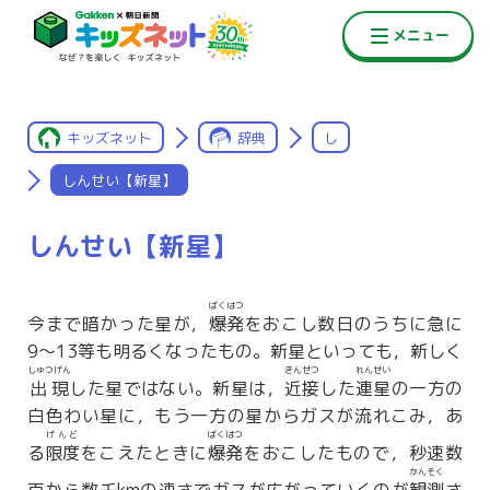
キッズネット
辞典
し
しんせい【新星】
しんせい【新星】
ばくはつ
今まで暗かった星が，
爆発
をおこし数日のうちに急に
9〜13等も明るくなったもの。新星といっても，新しく
しゅつげん
きんせつ
れんせい
出現
した星ではない。新星は，
近接
した
連星
の一方の
白色わい星に，もう一方の星からガスが流れこみ，あ
げんど
ばくはつ
る
限度
をこえたときに
爆発
をおこしたもので，秒速数
かんそく