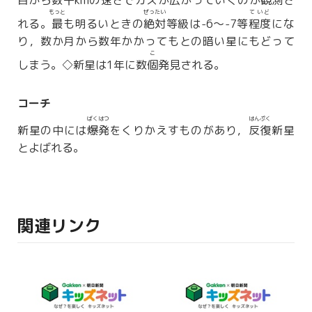
百から数千kmの速さでガスが広がっていくのが
観測
さ
もっと
ぜったい
ていど
れる。
最
も明るいときの
絶対
等級は-6〜-7等
程度
にな
り，数か月から数年かかってもとの暗い星にもどって
こ
しまう。◇新星は1年に数
個
発見される。
コーチ
ばくはつ
はんぷく
新星の中には
爆発
をくりかえすものがあり，
反復
新星
とよばれる。
関連リンク