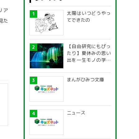
リア
太陽はいつどうやっ
てできたの
見た
【自由研究にもぴっ
たり】夏休みの思い
出を一生モノの学び
に！「光の不思議」
探究ガイド
まんがひみつ文庫
ニュース