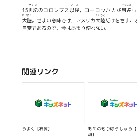
せいき
いご
とうたつ
15
世紀
のコロンブス
以後
，ヨーロッパ人が
到達
し
たいりく
たいりく
大陸
。せまい意味では，アメリカ
大陸
だけをさすこ
言葉であるので，今はあまり使わない。
関連リンク
うよく【右翼】
あめのもりほうしゅう【
洲】