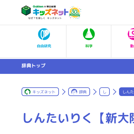
科学
自由研究
動
辞典トップ
キッズネット
辞典
し
しんた
しんたいりく【新大