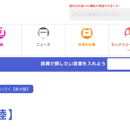
便利なお助けAI機能が実装されました!
未来の仕事
画
ニュース
まんがでよ
辞典で探したい言葉を入れよう
いりく【新大陸】
陸】