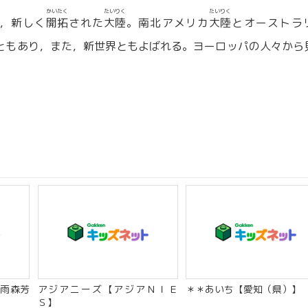
かいたく
たいりく
たいりく
，新しく
開拓
された
大陸
。南北アメリカ
大陸
とオーストラ
ともあり，また，新世界ともよばれる。ヨーロッパの人々から
雨森芳
アジアニーズ【アジアＮＩＥ
＊＊あいち【愛知（県）】
Ｓ】