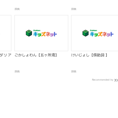
辞典
辞典
ダリア
ごかしょわん【五ヶ所湾】
けいじょし【係助詞 】
辞典
辞典
Recommended by