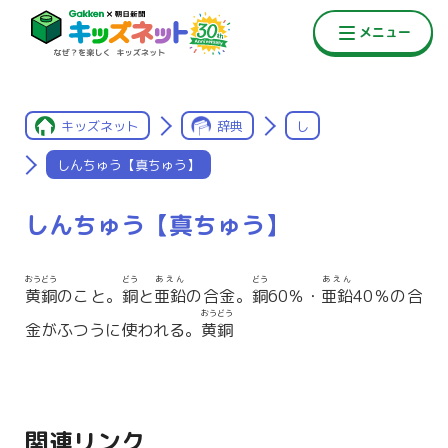
キッズネット
辞典
し
しんちゅう【真ちゅう】
しんちゅう【真ちゅう】
おうどう
どう
あえん
どう
あえん
黄銅
のこと。
銅
と
亜鉛
の合金。
銅
60％・
亜鉛
40％の合
おうどう
金がふつうに使われる。
黄銅
関連リンク