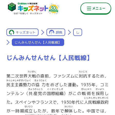
キッズネット
辞典
し
じんみんせんせん【人民戦線】
じんみんせんせん【人民戦線】
たいせん
たいこう
第二次世界
大戦
の直前，ファシズムに
対抗
するため，
みんしゅしゅぎせいりょく
きょうりょく
民主主義勢力
の
協力
をめざした運動。1935年，コミ
きょうさんとう
こくさいそしき
せんじゅつ
さいよう
ンテルン（
共産党
の
国際組織
）がこの
戦術
を
採用
し
じんみんせんせんせいふ
た。スペインやフランスで，1930年代に
人民戦線政府
せいりつ
かいたい
が一時期
成立
したが，数年で
解体
した。中国では，