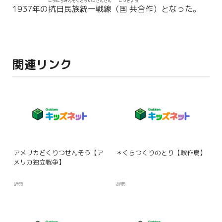
こうにちみんぞくとういつせんせん
こっきょう
1937年の
抗日民族統一戦線
（
国共
合作）となった。
関連リンク
アメリカどくりつせんそう【ア
＊くらつくりのとり【鞍作鳥】
メリカ独立戦争】
辞典
辞典