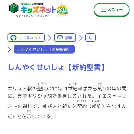
キッズネット
辞典
し
しんやくせいしょ【新約聖書】
しんやくせいしょ【新約聖書】
せいてん
せいき
やく
キリスト教の
聖典
の1つ。1
世紀
半ばから
約
100年の間
に，まずギリシャ語で書きしるされた。イエス＝キリ
けいやく
しんやく
ストを通じて，神が人と新たな
契約
（
新約
）をむすん
しめ
だことを
示
している。