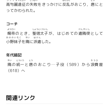
コグリョ
えんせい
しっぱい
はんらん
とう
高句麗
遠征
の
失敗
をきっかけに
反乱
がおこり，
唐
にと
ってかわられた。
コーチ
ようだい
しょうとくたいし
けんずいし
煬帝
のとき，
聖徳太子
が，はじめての
遣隋使
として
おののいもこ
ずい
はけん
小野妹子
を
隋
に
派遣
した。
年代暗記
ずい
とういつ
とう
ろうひ
隋
の
統一
と
唐
のおこり…子役（589）から
浪費
屋
（618）へ
関連リンク