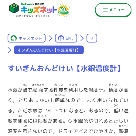
キッズネット
辞典
す
すいぎんおんどけい【水銀温度計】
すいぎんおんどけい【水銀温度計】
ねつ
ぼうちょう
せいしつ
りよう
せいど
水銀が
熱
で
膨張
する
性質
を
利用
した温度計。
精度
が高
かんたん
く，とりあつかいも
簡単
なので，よく用いられてい
ひく
る。ただ水銀は-38．9℃になるとこおるので，
低
い温
はか
げんど
度を
測
るには
限度
がある。◇水銀糸が切れると正しい
しめ
ねっとう
温度を
示
さないので，ドライアイスでひやすか，
熱湯