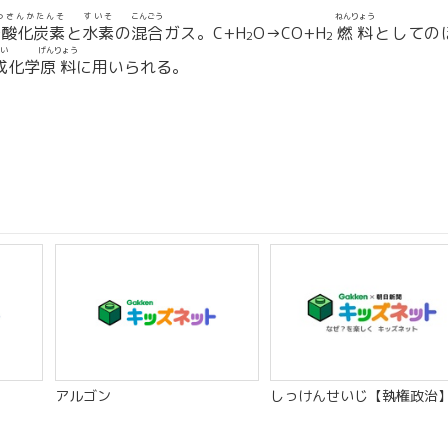
っさんかたんそ
すいそ
こんごう
ねんりょう
一酸化炭素
と
水素
の
混合
ガス。C+H
O→CO+H
燃料
としての
2
2
い
げんりょう
成
化学
原料
に用いられる。
アルゴン
しっけんせいじ【執権政治