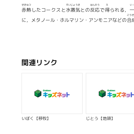
せきねつ
すいじょうき
はんのう
え
い
赤熱
したコークスと
水蒸気
との
反応
で
得
られる，
ごうせ
に，メタノール・ホルマリン・アンモニアなどの
合
関連リンク
いぼく【移牧】
じとう【地頭】