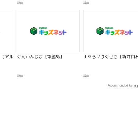
辞典
辞典
【アル
ぐんかんじま【軍艦島】
＊あらいはくせき【新井白
辞典
辞典
Recommended by