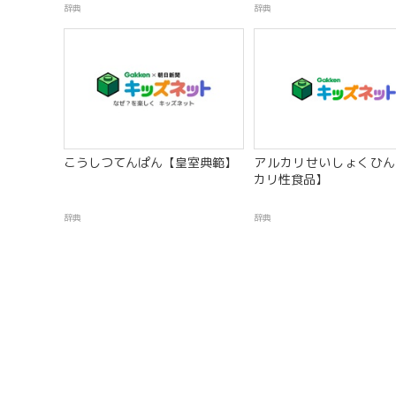
辞典
辞典
こうしつてんぱん【皇室典範】
アルカリせいしょくひん
カリ性食品】
辞典
辞典