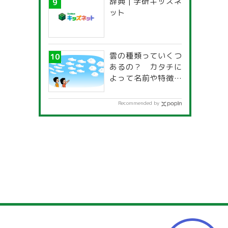
辞典 | 学研キッズネ
一覧」
ット
雲の種類っていくつ
あるの？ カタチに
よって名前や特徴が
違うの？
Recommended by