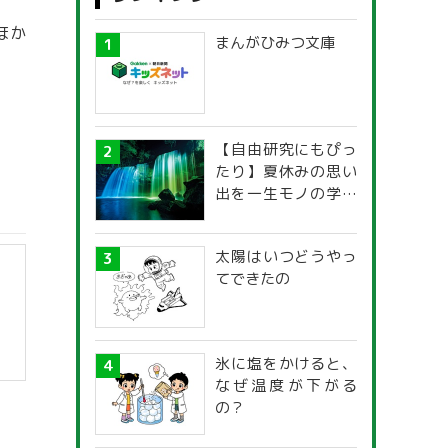
ほか
まんがひみつ文庫
【自由研究にもぴっ
たり】夏休みの思い
出を一生モノの学び
に！「光の不思議」
探究ガイド
太陽はいつどうやっ
てできたの
氷に塩をかけると、
なぜ温度が下がる
】
の？