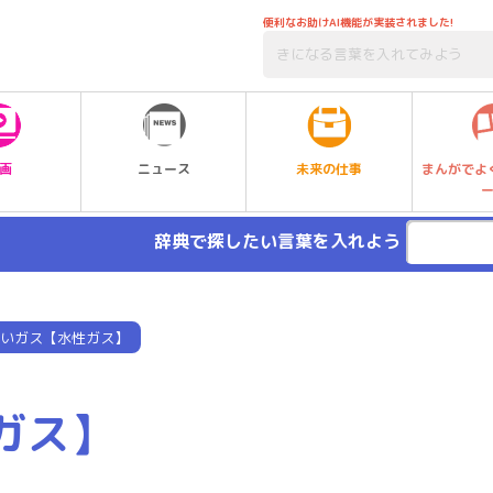
便利なお助けAI機能が実装されました!
未来の仕事
画
ニュース
まんがでよ
辞典で探したい言葉を入れよう
いガス【水性ガス】
ガス】