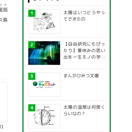
びぶ
尾部
太陽はいつどうやっ
てできたの
ス島
【自由研究にもぴっ
たり】夏休みの思い
出を一生モノの学び
に！「光の不思議」
探究ガイド
まんがひみつ文庫
太陽の温度は何度く
らいなの？
害】