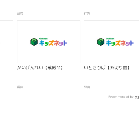
辞典
辞典
かいげんれい【戒厳令】
いときりば【糸切り歯】
辞典
辞典
Recommended by