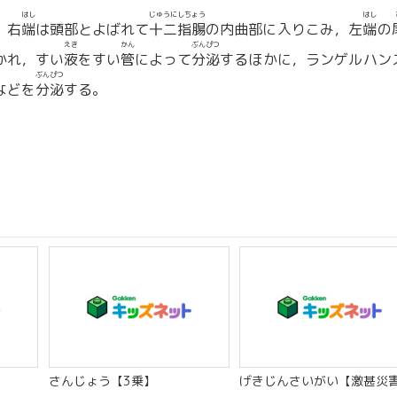
はし
じゅうにしちょう
はし
。右
端
は頭部とよばれて
十二指腸
の内曲部に入りこみ，左
端
の
えき
かん
ぶんぴつ
かれ，すい
液
をすい
管
によって
分泌
するほかに，ランゲルハン
ぶんぴつ
などを
分泌
する。
さんじょう【3乗】
げきじんさいがい【激甚災