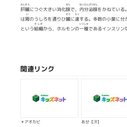
かんぞう
せん
ないぶんぴつせん
肝臓
につぐ大きい消化
腺
で，
内分泌腺
をかねている
い
ぞう
たっ
は
胃
のうしろを通りひ
臓
に
達
する。多数の小葉に分
そしき
いっしゅ
という
組織
から，ホルモンの
一種
であるインスリン
関連リンク
＊アオカビ
あせ【汗】