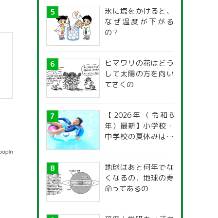
氷に塩をかけると、
なぜ温度が下がる
の？
ヒマワリの花はどう
して太陽の方を向い
てさくの
【2026年（令和8
年）最新】小学校・
中学校の夏休みはい
つからいつまで？ 都
道府県別「夏季休暇
地球はあと何年でな
一覧」
くなるの，地球の寿
命ってあるの