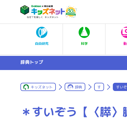
科学
自由研究
動
辞典トップ
キッズネット
辞典
す
すいぞ
＊すいぞう【〈膵〉