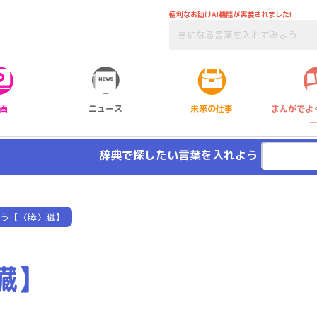
便利なお助けAI機能が実装されました!
未来の仕事
画
ニュース
まんがでよ
辞典で探したい言葉を入れよう
う【〈膵〉臓】
臓】