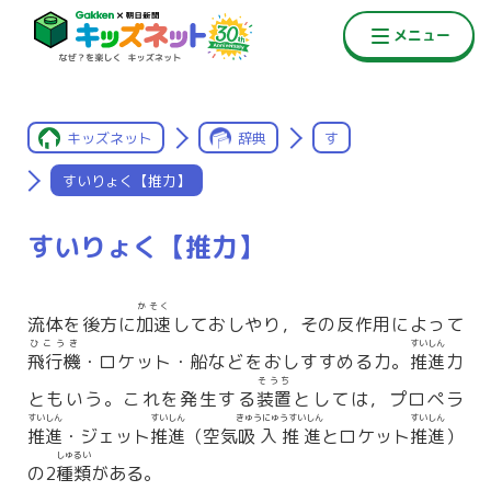
キッズネット
辞典
す
すいりょく【推力】
すいりょく【推力】
かそく
流体を後方に
加速
しておしやり，その反作用によって
ひこうき
すいしん
飛行機
・ロケット・船などをおしすすめる力。
推進
力
そうち
ともいう。これを発生する
装置
としては，プロペラ
すいしん
すいしん
きゅうにゅうすいしん
すいしん
推進
・ジェット
推進
（空気
吸入推進
とロケット
推進
）
しゅるい
の2
種類
がある。