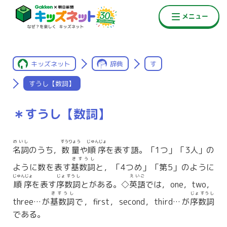
キッズネット
辞典
す
すうし【数詞】
＊すうし【数詞】
めいし
すうりょう
じゅんじょ
名詞
のうち，
数量
や
順序
を表す語。「1つ」「3人」の
きすうし
ように数を表す
基数詞
と，「4つめ」「第5」のように
じゅんじょ
じょすうし
えいご
順序
を表す
序数詞
とがある。◇
英語
では，one，two，
きすうし
じょすうし
three…が
基数詞
で，first，second，third…が
序数詞
である。