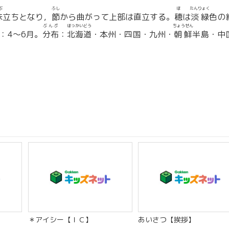
ぶ
ふし
ほ
たんりょく
株
立ちとなり，
節
から曲がって上部は直立する。
穂
は
淡緑
色の
ぶんぷ
ほっかいどう
ちょうせん
：4〜6月。
分布
：
北海道
・本州・四国・九州・
朝鮮
半島・中
＊アイシー【ＩＣ】
あいさつ【挨拶】