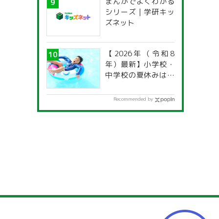
まんがでよくわかる
シリーズ | 学研キッ
ズネット
【2026年（令和8
年）最新】小学校・
中学校の夏休みはい
つからいつまで？ 都
道府県別「夏季休暇
Recommended by
一覧」