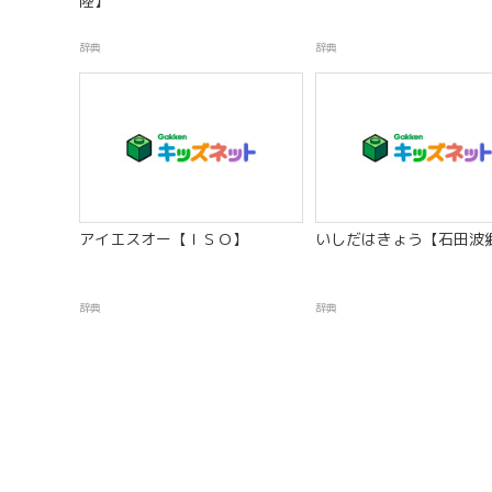
陸】
辞典
辞典
アイエスオー【ＩＳＯ】
いしだはきょう【石田波
辞典
辞典