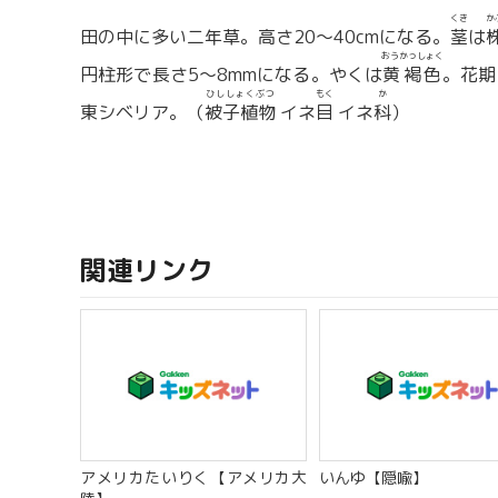
くき
か
田の中に多い二年草。高さ20〜40cmになる。
茎
は
おうかっしょく
円柱形で長さ5〜8mmになる。やくは
黄褐色
。花期
ひししょくぶつ
もく
か
東シベリア。（
被子植物
イネ
目
イネ
科
）
関連リンク
アメリカたいりく【アメリカ大
いんゆ【隠喩】