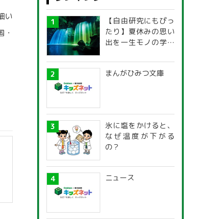
細い
【自由研究にもぴっ
たり】夏休みの思い
国・
出を一生モノの学び
に！「光の不思議」
探究ガイド
まんがひみつ文庫
氷に塩をかけると、
なぜ温度が下がる
の？
ニュース