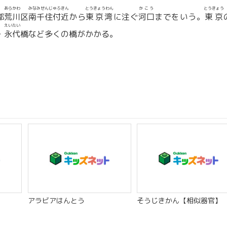
あらかわ
みなみせんじゅふきん
とうきょうわん
かこう
とうきょう
都
荒川
区
南千住付近
から
東京湾
に注ぐ
河口
までをいう。
東京
えいたい
・
永代
橋など多くの橋がかかる。
アラビアはんとう
そうじきかん【相似器官】