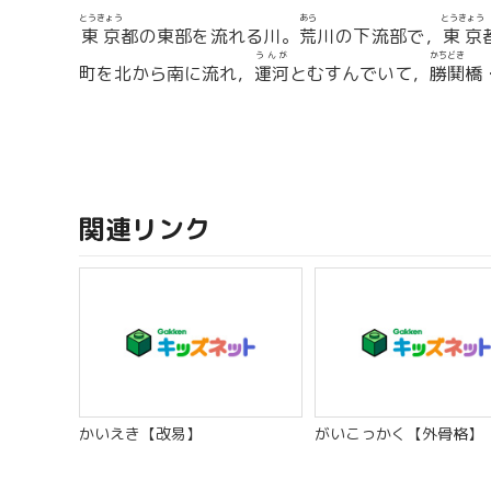
とうきょう
あら
とうきょう
東京
都の東部を流れる川。
荒
川の下流部で，
東京
うんが
かちどき
町を北から南に流れ，
運河
とむすんでいて，
勝鬨
橋
関連リンク
かいえき【改易】
がいこっかく【外骨格】