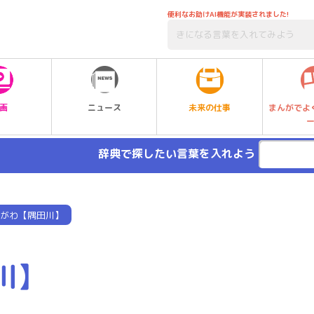
便利なお助けAI機能が実装されました!
未来の仕事
画
ニュース
まんがでよ
辞典で探したい言葉を入れよう
がわ【隅田川】
川】