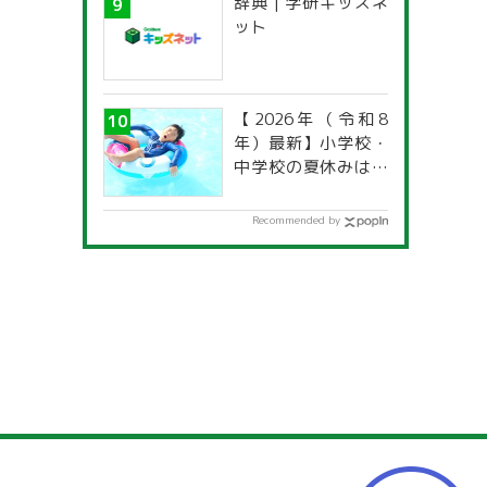
辞典 | 学研キッズネ
ット
【2026年（令和8
年）最新】小学校・
中学校の夏休みはい
つからいつまで？ 都
道府県別「夏季休暇
Recommended by
一覧」