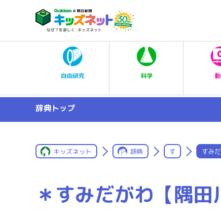
科学
自由研究
動
辞典トップ
キッズネット
辞典
す
すみだ
＊すみだがわ【隅田