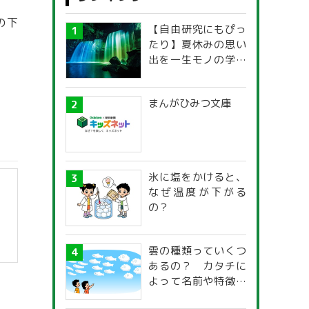
の下
【自由研究にもぴっ
たり】夏休みの思い
出を一生モノの学び
に！「光の不思議」
探究ガイド
まんがひみつ文庫
氷に塩をかけると、
なぜ温度が下がる
の？
雲の種類っていくつ
あるの？ カタチに
よって名前や特徴が
違うの？