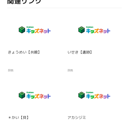
関連リンク
きょうめい【共鳴】
いせき【遺跡】
辞典
辞典
＊かい【貝】
アカシジミ