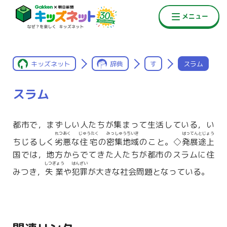
キッズネット
辞典
す
スラム
スラム
都市で，まずしい人たちが集まって生活している，い
れつあく
じゅうたく
みっしゅうちいき
はってんとじょう
ちじるしく
劣悪
な
住宅
の
密集地域
のこと。◇
発展途上
国では，地方からでてきた人たちが都市のスラムに住
しつぎょう
はんざい
みつき，
失業
や
犯罪
が大きな社会問題となっている。