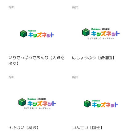
辞典
辞典
いりでっぽうでおんな【入鉄砲
はしょうふう【破傷風】
出女】
辞典
辞典
＊ふはい【腐敗】
いんせい【陰性】