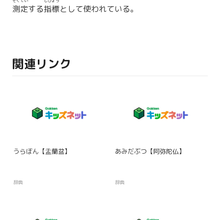
そくてい
しひょう
測定
する
指標
として使われている。
関連リンク
うらぼん【盂蘭盆】
あみだぶつ【阿弥陀仏】
辞典
辞典