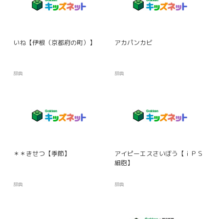
いね【伊根（京都府の町）】
アカパンカビ
辞典
辞典
＊＊きせつ【季節】
アイピーエスさいぼう【ｉＰＳ
細胞】
辞典
辞典