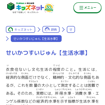
キッズネット
辞典
せ
せいかつすいじゅん【生活水準】
せいかつすいじゅん【生活水準】
い
ていど
衣
食住ないし文化生活の
程度
のこと。生活には，
けいざいてき
そくめん
せいしんてき
ぶんかてき
そくめん
経済的
な
側面
だけでなく，
精神的
・
文化的
な
側面
もあ
すうりょう
そくてい
こんなん
るが，これを
数量
の大小として
測定
することは
困難
で
じっさい
しょとくすいじゅん
しょうひ
すいじゅん
ある。そのため，
実際
には，
所得水準
・
消費
水準
・エ
けいざいてきすいじゅん
しめ
しひょう
すいじゅん
ンゲル係数などの
経済的水準
を
示
す
指標
が生活
水準
を