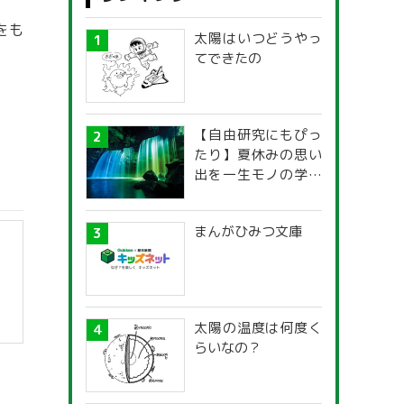
をも
太陽はいつどうやっ
てできたの
【自由研究にもぴっ
たり】夏休みの思い
出を一生モノの学び
に！「光の不思議」
探究ガイド
まんがひみつ文庫
太陽の温度は何度く
らいなの？
】