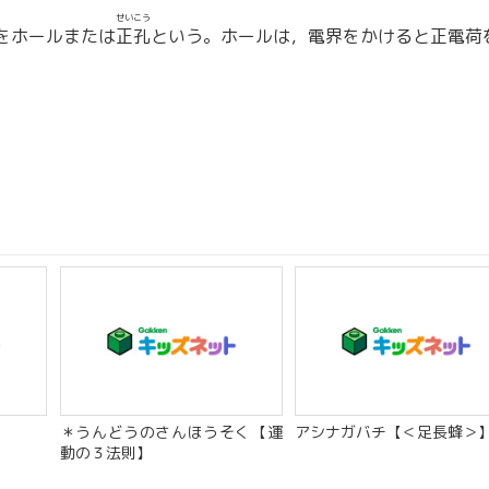
せいこう
をホールまたは
正孔
という。ホールは，電界をかけると正電荷
＊うんどうのさんほうそく【運
アシナガバチ【＜足長蜂＞
動の３法則】