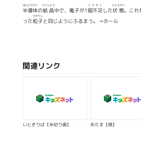
はんどうたい
けっしょう
こふそく
じょうたい
半導体
の
結晶
中で，電子が1
個不足
した
状態
。これ
りゅうし
った
粒子
と同じようにふるまう。→ホール
関連リンク
いときりば【糸切り歯】
あたま【頭】