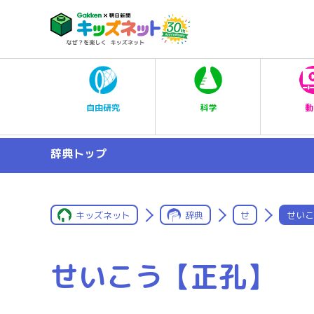
科学
自由研究
動
辞典トップ
キッズネット
辞典
せ
せいこ
せいこう【正孔】