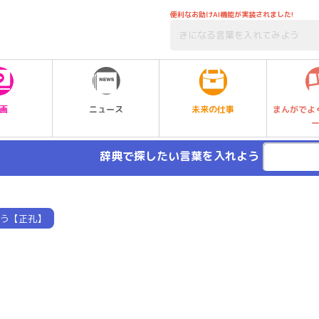
便利なお助けAI機能が実装されました!
未来の仕事
画
ニュース
まんがでよ
辞典で探したい言葉を入れよう
う【正孔】