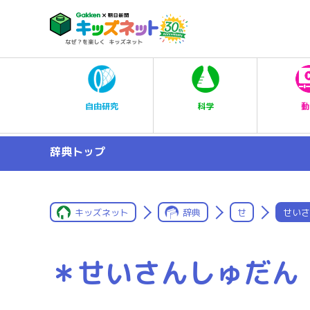
科学
自由研究
動
辞典トップ
キッズネット
辞典
せ
せいさ
＊せいさんしゅだん