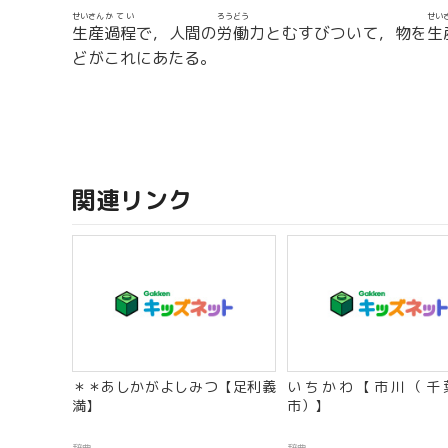
せいさん
かてい
ろうどう
せい
生産
過程
で，人間の
労働
力とむすびついて，物を
生
どがこれにあたる。
関連リンク
＊＊あしかがよしみつ【足利義
いちかわ【市川（千
満】
市）】