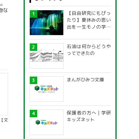
もの
物
な
【自由研究にもぴっ
たり】夏休みの思い
出を一生モノの学び
に！「光の不思議」
探究ガイド
石油は何からどうや
ってできたの
まんがひみつ文庫
保護者の方へ | 学研
キッズネット
【文