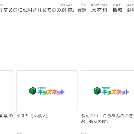
さん
そうしょう
しげん
げんざいりょう
きかい
たて
産
するのに使用されるものの
総称
。
資源
・
原材料
・
機械
・
建
葉県の
イスカ【＜鶍＞】
ぶんえい・こうあんのえき
永・弘安の役】