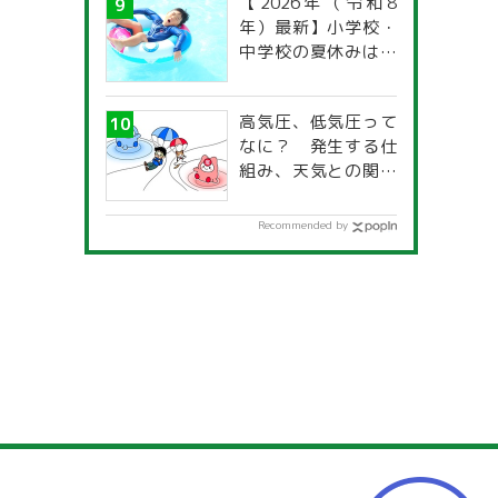
【2026年（令和8
年）最新】小学校・
中学校の夏休みはい
つからいつまで？ 都
道府県別「夏季休暇
高気圧、低気圧って
一覧」
なに？ 発生する仕
組み、天気との関係
は？
Recommended by