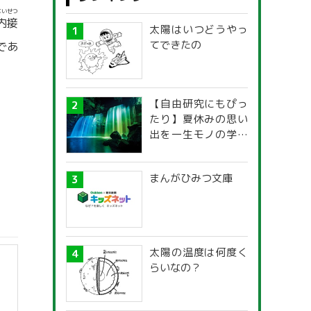
ないせつ
内接
太陽はいつどうやっ
てできたの
であ
【自由研究にもぴっ
たり】夏休みの思い
出を一生モノの学び
に！「光の不思議」
探究ガイド
まんがひみつ文庫
太陽の温度は何度く
らいなの？