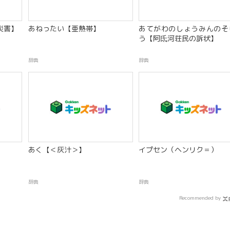
災害】
あねったい【亜熱帯】
あてがわのしょうみんのそ
う【阿氐河荘民の訴状】
辞典
辞典
あく【＜灰汁＞】
イプセン（ヘンリク＝）
辞典
辞典
Recommended by