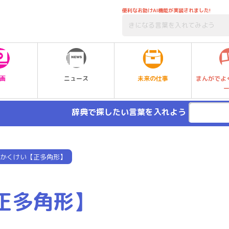
便利なお助けAI機能が実装されました!
未来の仕事
画
ニュース
まんがでよ
辞典で探したい言葉を入れよう
かくけい【正多角形】
正多角形】