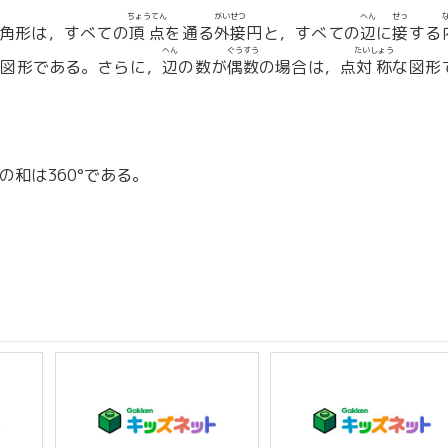
ちょうてん
がいせつ
へん
せっ
角形は，すべての
頂点
を通る
外接
円と，すべての
辺
に
接
する
へん
ぐうすう
たいしょう
な図形である。さらに，
辺
の数が
偶数
の場合は，点
対称
な図形
の和は360°である。