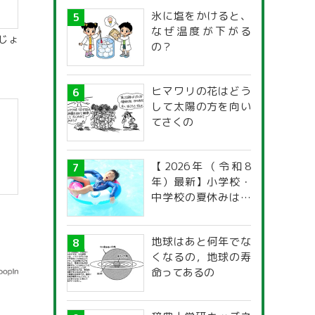
氷に塩をかけると、
なぜ温度が下がる
じょ
の？
ヒマワリの花はどう
して太陽の方を向い
てさくの
【2026年（令和8
年）最新】小学校・
中学校の夏休みはい
つからいつまで？ 都
道府県別「夏季休暇
地球はあと何年でな
一覧」
くなるの，地球の寿
命ってあるの