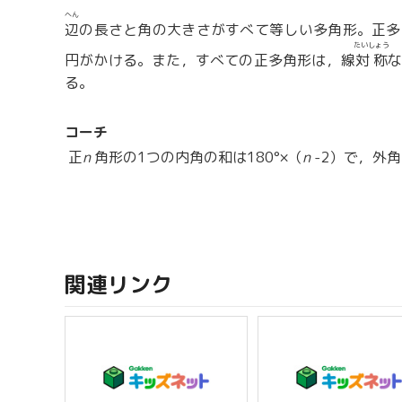
へん
辺
の長さと角の大きさがすべて等しい多角形。正多
たいしょう
円がかける。また，すべての正多角形は，線
対称
る。
コーチ
正
n
角形の1つの内角の和は180°×（
n
-2）で，外角
関連リンク