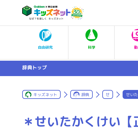
科学
自由研究
動
辞典トップ
キッズネット
辞典
せ
せいた
＊せいたかくけい【