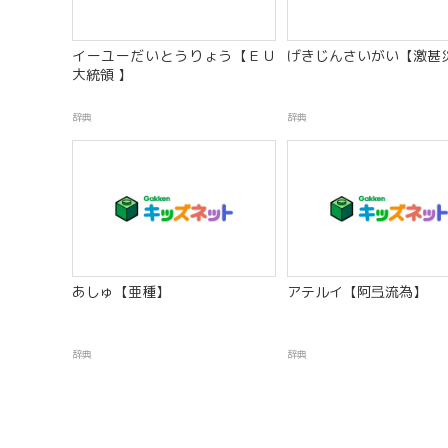
イーユーだいとうりょう【ＥＵ
げきじんさいがい【激甚
大統領 】
辞典
辞典
あしゅ【亜種】
アテルイ【阿弖流為】
辞典
辞典