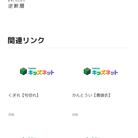
ぎゃくだんそう
逆断層
関連リンク
くぎれ【句切れ】
かんとうい【貫頭衣】
辞典
辞典