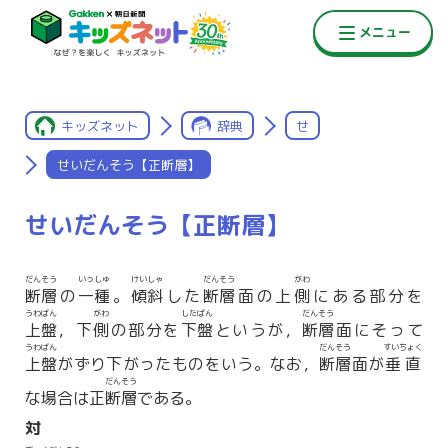
キッズネット
辞典
せ
せいだんそう【正断層】
せいだんそう【正断層】
だんそう
いっしゅ
けいしゃ
だんそう
がわ
断層
の
一種
。
傾斜
した
断層
面の上
側
にある部分を
うわばん
がわ
したばん
だんそう
上盤
，下
側
の部分を
下盤
というが，
断層
面にそって
うわばん
だんそう
すいちょく
上盤
がずり下がったものをいう。なお，
断層
面が
垂直
だんそう
な場合は正
断層
である。
対