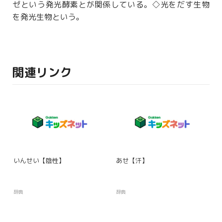
ゼという発光
酵素
とが
関係
している。◇光をだす生物
を発光生物という。
関連リンク
いんせい【陰性】
あせ【汗】
辞典
辞典