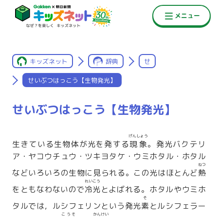
キッズネット
辞典
せ
せいぶつはっこう【生物発光】
せいぶつはっこう【生物発光】
げんしょう
生きている生物体が光を発する
現象
。発光バクテリ
ア・ヤコウチュウ・ツキヨタケ・ウミホタル・ホタル
ねつ
などいろいろの生物に見られる。この光はほとんど
熱
れいこう
をともなわないので
冷光
とよばれる。ホタルやウミホ
そ
タルでは，ルシフェリンという発光
素
とルシフェラー
こうそ
かんけい