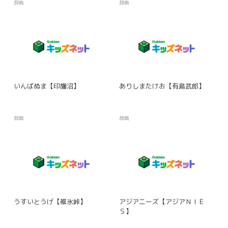
辞典
辞典
いんばぬま【印旛沼】
ありしまたけお【有島武郎】
辞典
辞典
うすいとうげ【碓氷峠】
アジアニーズ【アジアＮＩＥ
Ｓ】