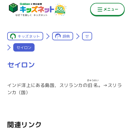
キッズネット
辞典
せ
セイロン
セイロン
きゅうめい
インド洋上にある島国，スリランカの
旧名
。→スリラ
ンカ（国）
関連リンク