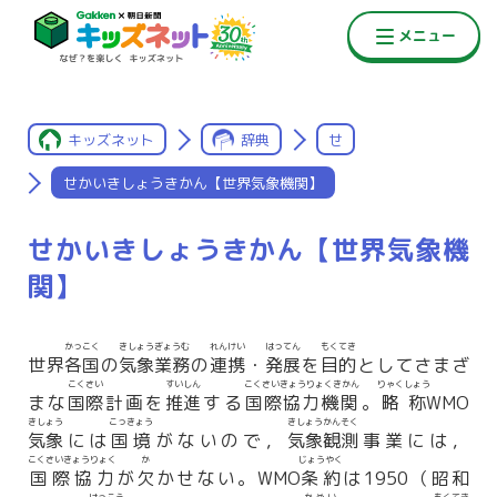
キッズネット
辞典
せ
せかいきしょうきかん【世界気象機関】
せかいきしょうきかん【世界気象機
関】
かっこく
きしょうぎょうむ
れんけい
はってん
もくてき
世界
各国
の
気象業務
の
連携
・
発展
を
目的
としてさまざ
こくさい
すいしん
こくさいきょうりょくきかん
りゃくしょう
まな
国際
計画を
推進
する
国際協力機関
。
略称
WMO
きしょう
こっきょう
きしょうかんそく
気象
には
国境
がないので，
気象観測
事業には，
こくさいきょうりょく
か
じょうやく
国際協力
が
欠
かせない。WMO
条約
は1950（昭和