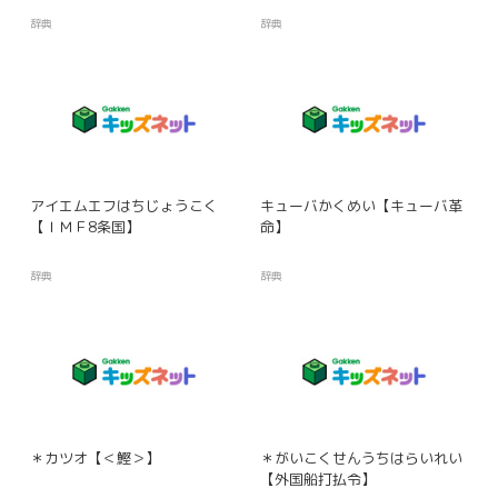
辞典
辞典
アイエムエフはちじょうこく
キューバかくめい【キューバ革
【ＩＭＦ8条国】
命】
辞典
辞典
＊カツオ【＜鰹＞】
＊がいこくせんうちはらいれい
【外国船打払令】