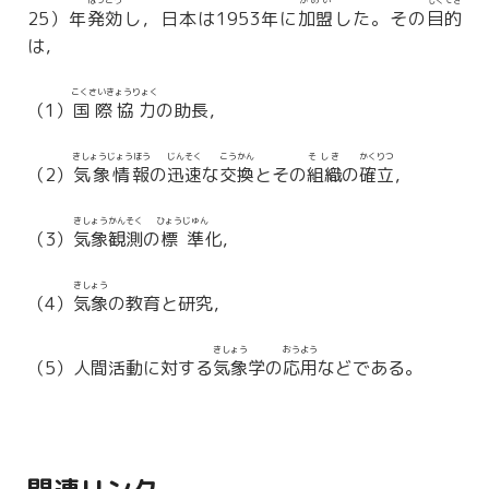
はっこう
かめい
もくてき
25）年
発効
し，日本は1953年に
加盟
した。その
目的
は，
こくさいきょうりょく
（1）
国際協力
の助長，
きしょうじょうほう
じんそく
こうかん
そしき
かくりつ
（2）
気象情報
の
迅速
な
交換
とその
組織
の
確立
，
きしょうかんそく
ひょうじゅん
（3）
気象観測
の
標準
化，
きしょう
（4）
気象
の教育と研究，
きしょう
おうよう
（5）人間活動に対する
気象
学の
応用
などである。