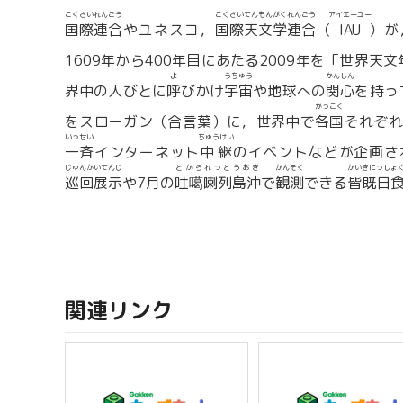
こくさいれんごう
こくさいてんもんがくれんごう
アイエーユー
国際連合
やユネスコ，
国際天文学連合
（
IAU
）が
1609年から400年目にあたる2009年を「世界天文年」（Inte
よ
うちゅう
かんしん
界中の人びとに
呼
びかけ
宇宙
や地球への
関心
を持っ
かっこく
をスローガン（合言葉）に，世界中で
各国
それぞれ
いっせい
ちゅうけい
一斉
インターネット
中継
のイベントなどが企画さ
じゅんかいてんじ
とかられっとうおき
かんそく
かいきにっしょ
巡回展示
や7月の
吐噶喇列島沖
で
観測
できる
皆既日
関連リンク