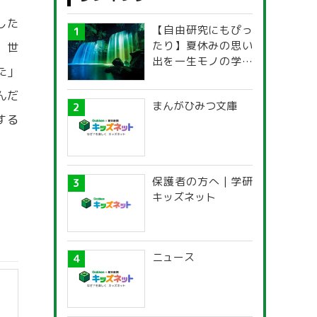
した
【自由研究にもぴっ
たり】夏休みの思い
。世
出を一生モノの学び
た」
に！「光の不思議」
探究ガイド
んだ
まんがひみつ文庫
する
保護者の方へ | 学研
キッズネット
ニュース