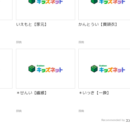
いえもと【家元】
かんとうい【貫頭衣】
辞典
辞典
＊せんい【繊維】
＊いっき【一揆】
辞典
辞典
Recommended by