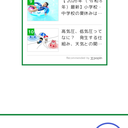
【2026年（令和8
年）最新】小学校・
中学校の夏休みはい
つからいつまで？ 都
道府県別「夏季休暇
高気圧、低気圧って
一覧」
なに？ 発生する仕
組み、天気との関係
は？
Recommended by