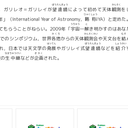
ぼうえんきょう
かんそく
，ガリレオ＝ガリレイが
望遠鏡
によって初めて天体
観測
を
りゃくしょう
rnational Year of Astronomy，
略称
IYA）と定めた
うちゅう
と
てもらうことがねらい。2009年「
宇宙
―
解
き明かすのはあな
かくち
かんそくかい
むす
でのシンポジウム，世界
各地
からの天体
観測会
や天文台を
結
はってん
ぼうえんきょう
しょうかい
れ，日本では天文学の
発展
やガリレイ式
望遠鏡
などを
紹介
く
なまちゅうけい
きかく
食
の
生中継
などが
企画
された。