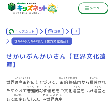
キッズネット
辞典
せ
せかいぶんかいさん【世界文化遺産】
せかいぶんかいさん【世界文化遺
産】
いさんじょうやく
じょうやくていけつ
すいせん
世界
遺産条約
にもとづいて，
条約締結
国から
推薦
され
ふへんてき
かち
いさん
いさん
たすぐれて
普遍的
な
価値
をもつ文化
遺産
を世界
遺産
と
にんてい
せかいいさん
して
認定
したもの。
→世界遺産