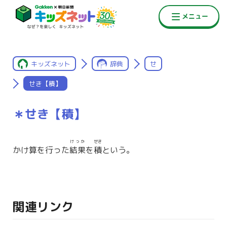
キッズネット
辞典
せ
せき【積】
＊せき【積】
けっか
せき
かけ算を行った
結果
を
積
という。
関連リンク