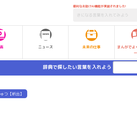
便利なお助けAI機能が実装されました!
未来の仕事
画
ニュース
まんがでよ
辞典で探したい言葉を入れよう
ゅつ【析出】