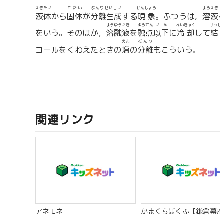
えきたい
こたい
ぶんりせいせい
げんしょう
ようえき
液体
から
固体
が
分離生成
する
現象
。ふつうは，
溶液
ようゆうえき
ゆうてん
いか
れいきゃく
けっ
をいう。そのほか，
溶融液
を
融点
以下
に
冷却
して
結
えん
ぶんり
コールをくわえたときの
塩
の
分離
もこういう。
関連リンク
アネモネ
かまくらばくふ【鎌倉幕