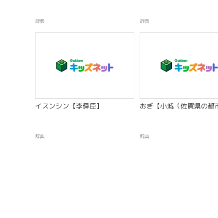
辞典
辞典
イスンシン【李舜臣】
おぎ【小城（佐賀県の都
辞典
辞典