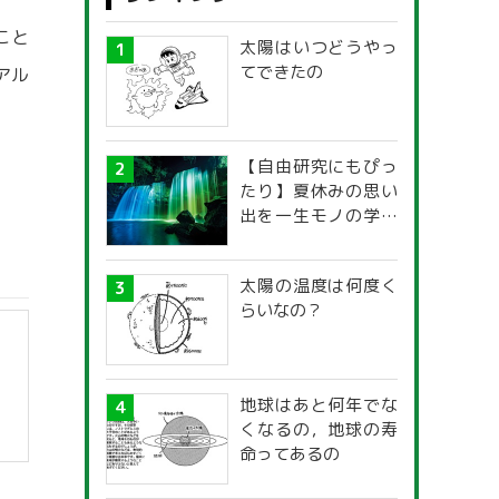
こと
太陽はいつどうやっ
てできたの
アル
【自由研究にもぴっ
たり】夏休みの思い
出を一生モノの学び
に！「光の不思議」
探究ガイド
太陽の温度は何度く
らいなの？
地球はあと何年でな
くなるの，地球の寿
命ってあるの