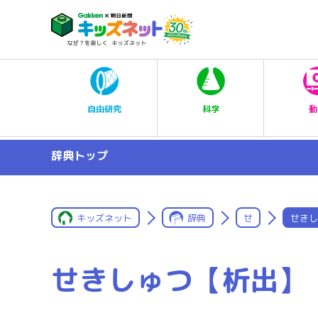
科学
自由研究
動
辞典トップ
キッズネット
辞典
せ
せきし
せきしゅつ【析出】