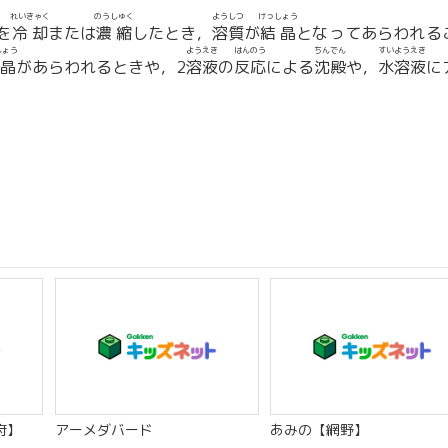
れいきゃく
のうしゅく
ようしつ
けっしょう
を
冷却
または
濃縮
したとき，
溶質
が
結晶
となってあらわれる
しょう
ようえき
はんのう
ちんでん
すいようえき
晶
があらわれるときや，2
溶液
の
反応
による
沈殿
や，
水溶液
に
府】
アーメダバード
あみの【網野】