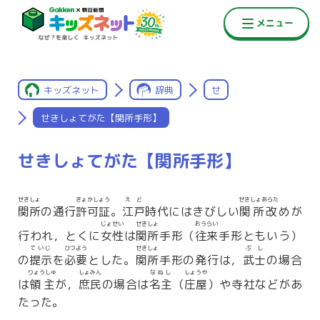
キッズネット
辞典
せ
せきしょてがた【関所手形】
せきしょてがた【関所手形】
せきしょ
きょかしょう
えど
せきしょあらた
関所
の通行
許可証
。
江戸
時代にはきびしい
関所改
めが
じょせい
せきしょ
おうらい
行われ，とくに
女性
は
関所
手形（
往来
手形ともいう）
ていじ
ひつよう
せきしょ
ぶし
の
提示
を
必要
とした。
関所
手形の発行は，
武士
の場合
りょうしゅ
しょみん
なぬし
しょうや
は
領主
が，
庶民
の場合は
名主
（
庄屋
）や寺社などがあ
たった。