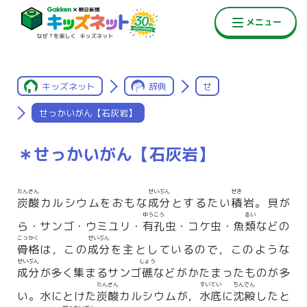
キッズネット
辞典
せ
せっかいがん【石灰岩】
＊せっかいがん【石灰岩】
たんさん
せいぶん
せき
炭酸
カルシウムをおもな
成分
とするたい
積
岩。貝が
ゆうこう
るい
ら・サンゴ・ウミユリ・
有孔
虫・コケ虫・魚
類
などの
こっかく
せいぶん
骨格
は，この
成分
を主としているので，このような
せいぶん
しょう
成分
が多く集まるサンゴ
礁
などがかたまったものが多
たんさん
すいてい
ちんでん
い。水にとけた
炭酸
カルシウムが，
水底
に
沈殿
したと