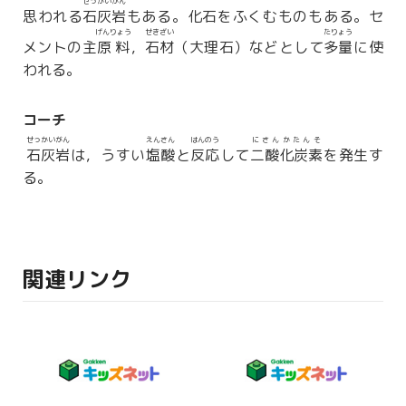
せっかいがん
思われる
石灰岩
もある。化石をふくむものもある。セ
げんりょう
せきざい
たりょう
メントの主
原料
，
石材
（大理石）などとして
多量
に使
われる。
コーチ
せっかいがん
えんさん
はんのう
にさんかたんそ
石灰岩
は，うすい
塩酸
と
反応
して
二酸化炭素
を発生す
る。
関連リンク