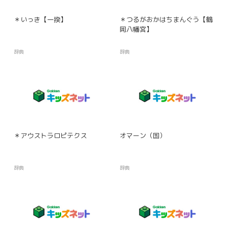
＊いっき【一揆】
＊つるがおかはちまんぐう【鶴
岡八幡宮】
辞典
辞典
＊アウストラロピテクス
オマーン（国）
辞典
辞典