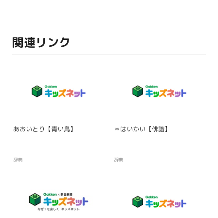
関連リンク
あおいとり【青い鳥】
＊はいかい【俳諧】
辞典
辞典