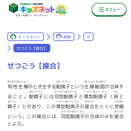
キッズネット
辞典
せ
せつごう【接合】
せつごう【接合】
ゆうせいせいしょく
はいぐうし
せいしょくさいぼう
有性生殖
のとき生ずる
配偶子
という
生殖細胞
が合体す
はいぐうし
どうけいはいぐうし
いけいはいぐうし
らん
ること。
配偶子
には
同型配偶子
と
異型配偶子
（
卵
と
せいし
いけいはいぐうし
せつごう
じゅせい
精子
）とがあり，この
異型配偶子
の
接合
をとくに
受精
どうけいはいぐうし
せつごう
という。この場合には，
同型配偶子
の合体のみを
接合
とよぶ。