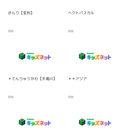
きんり【金利】
ヘクトパスカル
辞典
辞典
＊てんりゅうがわ【天竜川】
＊＊アジア
辞典
辞典