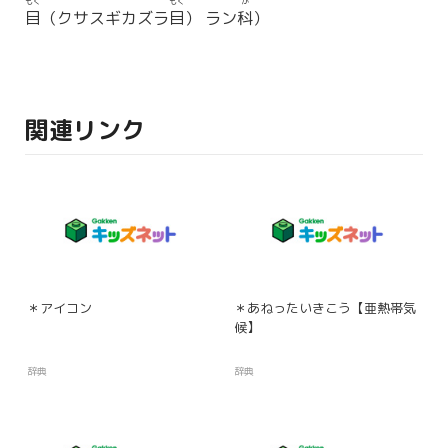
もく
もく
か
目
（クサスギカズラ
目
） ラン
科
）
関連リンク
＊アイコン
＊あねったいきこう【亜熱帯気
候】
辞典
辞典