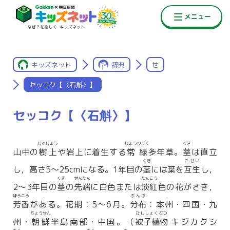
キッズネット
辞典
せ
セッコク【〈石斛〉】
セッコク【〈石斛〉】
じゅじょう
じょうりょく
くき
山中の
樹上
や岩上に着生する
常緑
多年草。
茎
は直立
くき
ごせい
し，高さ5〜25cmになる。1年目の
茎
には葉を
互生
し，
くき
せんたん
たんこう
2〜3年目の
茎
の
先端
に白色または
淡紅
色の花がさき，
ほうこう
ぶんぷ
芳香
がある。花期：5〜6月。
分布
：本州・四国・九
ちょうせん
ひししょくぶつ
州・
朝鮮
半島南部・中国。（
被子植物
キジカクシ