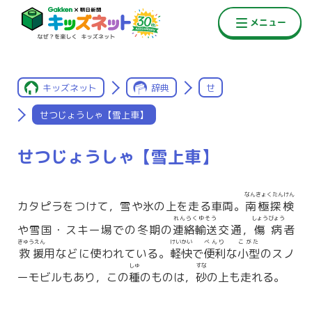
キッズネット
辞典
せ
せつじょうしゃ【雪上車】
せつじょうしゃ【雪上車】
なんきょくたんけん
カタピラをつけて，雪や氷の上を走る車両。
南極探検
れんらくゆそう
しょうびょう
や雪国・スキー場での冬期の
連絡輸送
交通，
傷病
者
きゅうえん
けいかい
べんり
こがた
救援
用などに使われている。
軽快
で
便利
な
小型
のスノ
しゅ
すな
ーモビルもあり，この
種
のものは，
砂
の上も走れる。