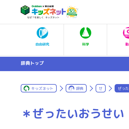
科学
自由研究
動
辞典トップ
キッズネット
辞典
せ
ぜった
＊ぜったいおうせい