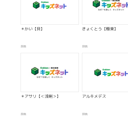
＊かい【貝】
きょくとう【極東】
辞典
辞典
＊アサリ【＜浅蜊＞】
アルキメデス
辞典
辞典