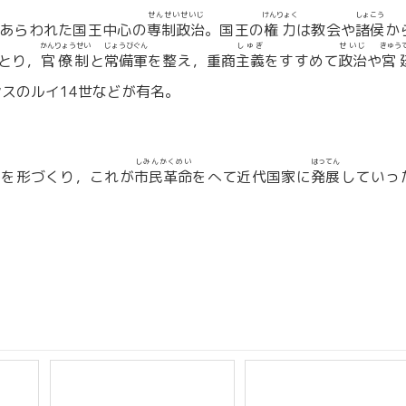
せんせいせいじ
けんりょく
しょこう
あらわれた国王中心の
専制政治
。国王の
権力
は教会や
諸侯
か
かんりょうせい
じょうびぐん
しゅぎ
せいじ
きゅう
とり，
官僚制
と
常備軍
を整え，重商
主義
をすすめて
政治
や
宮
スのルイ14世などが有名。
しみんかくめい
はってん
」を形づくり，これが
市民革命
をへて近代国家に
発展
していっ