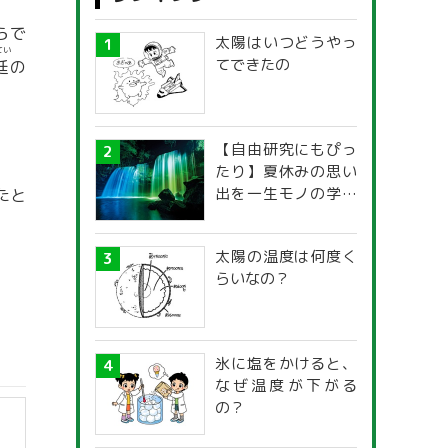
らで
太陽はいつどうやっ
てい
てできたの
廷
の
【自由研究にもぴっ
たり】夏休みの思い
出を一生モノの学び
たと
に！「光の不思議」
探究ガイド
太陽の温度は何度く
らいなの？
氷に塩をかけると、
なぜ温度が下がる
の？