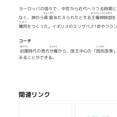
ヨーロッパの国々で，中世から近代へうつる時期に
ちょくせつ
おうけんしんじゅせつ
なく，神から
直接
あたえられたとする
王権神授説
を
ひよう
費用
をつくった。イギリスのエリザベス1世やフラン
コーチ
ほうけん
ぶんけん
こくみん
封建
時代の地方
分権
から，国王中心の「
国民
国家
みることができる。
関連リンク