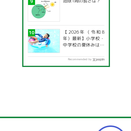
地球1周の長さは？
【2026年（令和8
年）最新】小学校・
中学校の夏休みはい
つからいつまで？ 都
道府県別「夏季休暇
Recommended by
一覧」