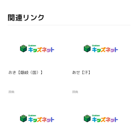
関連リンク
おき【隠岐（国）】
あせ【汗】
辞典
辞典