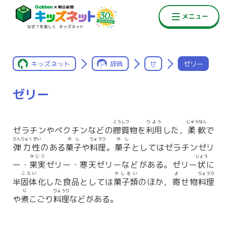
キッズネット
辞典
せ
ゼリー
ゼリー
こうしつ
りよう
じゅうなん
ゼラチンやペクチンなどの
膠質
物を
利用
した，
柔軟
で
だんりょくせい
かし
りょうり
かし
弾力性
のある
菓子
や
料理
。
菓子
としてはゼラチンゼリ
かじつ
じょう
ー・
果実
ゼリー・寒天ゼリーなどがある。ゼリー
状
に
こたい
かしるい
よ
りょうり
半
固体
化した食品としては
菓子類
のほか，
寄
せ物
料理
に
りょうり
や
煮
こごり
料理
などがある。