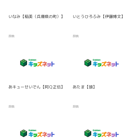
いなみ【稲美（兵庫県の町）】
いとうひろふみ【伊藤博文】
辞典
辞典
あキューせいでん【阿Ｑ正伝】
あたま【頭】
辞典
辞典