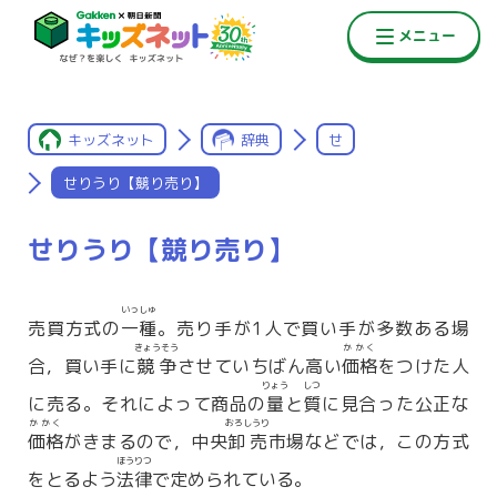
キッズネット
辞典
せ
せりうり【競り売り】
せりうり【競り売り】
いっしゅ
売買方式の
一種
。売り手が1人で買い手が多数ある場
きょうそう
かかく
合，買い手に
競争
させていちばん高い
価格
をつけた人
りょう
しつ
に売る。それによって商品の
量
と
質
に見合った公正な
かかく
おろしうり
価格
がきまるので，中央
卸売
市場などでは，この方式
ほうりつ
をとるよう
法律
で定められている。