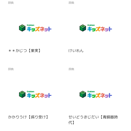
辞典
辞典
＊＊かじつ【果実】
けいれん
辞典
辞典
かかりうけ【係り受け】
せいどうきじだい【青銅器時
代】