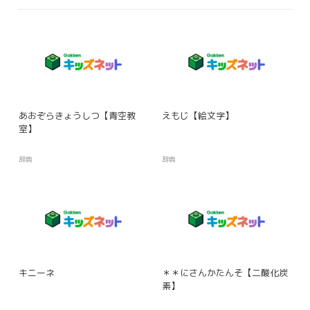
あおぞらきょうしつ【青空教
えもじ【絵文字】
室】
辞典
辞典
キニーネ
＊＊にさんかたんそ【二酸化炭
素】