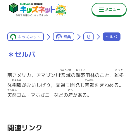
キッズネット
辞典
せ
セルバ
＊セルバ
りゅういき
ねったい
ざった
南アメリカ，アマゾン川
流域
の
熱帯
雨林のこと。
雑多
じゅしゅ
こんなん
な
樹種
がおいしげり，交通も開発も
困難
をきわめる。
てんねん
さん
天然
ゴム・マホガニーなどの
産
がある。
関連リンク