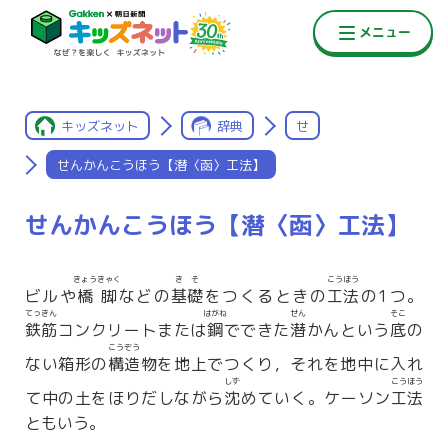
キッズネット
辞典
せ
せんかんこうほう【潜〈函〉工法】
せんかんこうほう【潜〈函〉工法】
きょうきゃく
きそ
こうほう
ビルや
橋脚
などの
基礎
をつくるときの
工法
の1つ。
てっきん
はがね
せん
そこ
鉄筋
コンクリートまたは
鋼
でできた
潜
かんという
底
の
こうぞう
ない箱形の
構造
物を地上でつくり，それを地中に入れ
しず
こうほう
て中の土をほりだしながら
沈
めていく。ケーソン
工法
ともいう。