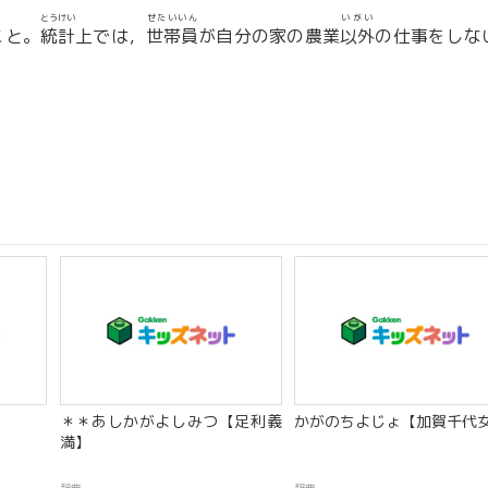
とうけい
せたいいん
いがい
こと。
統計
上では，
世帯員
が自分の家の農業
以外
の仕事をしな
＊＊あしかがよしみつ【足利義
かがのちよじょ【加賀千代
満】