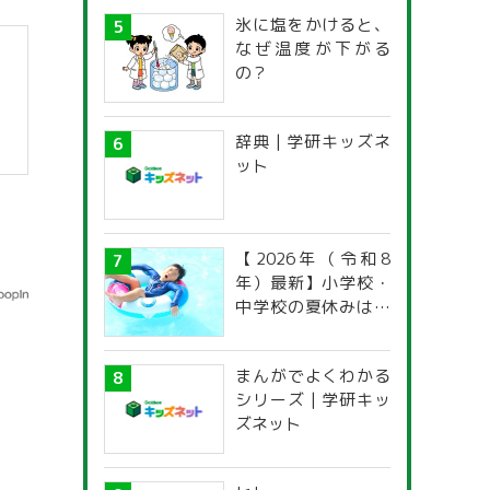
氷に塩をかけると、
なぜ温度が下がる
の？
辞典 | 学研キッズネ
ット
【2026年（令和8
年）最新】小学校・
中学校の夏休みはい
つからいつまで？ 都
道府県別「夏季休暇
まんがでよくわかる
一覧」
シリーズ | 学研キッ
ズネット