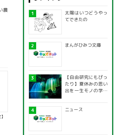
い農
太陽はいつどうやっ
てできたの
まんがひみつ文庫
【自由研究にもぴっ
たり】夏休みの思い
出を一生モノの学び
に！「光の不思議」
探究ガイド
ニュース
女】