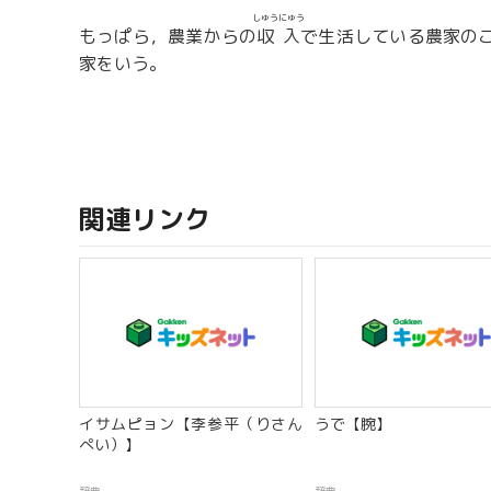
しゅうにゅう
もっぱら，農業からの
収入
で生活している農家の
家をいう。
関連リンク
イサムピョン【李参平（りさん
うで【腕】
ぺい）】