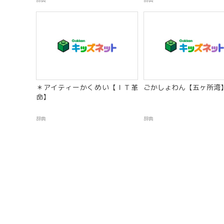
辞典
辞典
＊アイティーかくめい【ＩＴ革
ごかしょわん【五ヶ所湾
命】
辞典
辞典