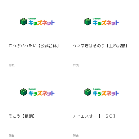
こうぶがったい【公武合体】
うえすぎはるのり【上杉治憲】
辞典
辞典
そこう【粗鋼】
アイエスオー【ＩＳＯ】
辞典
辞典