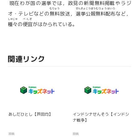
現在
わが国の
選挙
では，
政見
の新聞
無料掲載
やラジ
むりょう
せんきょこうほう
むりょうはいふ
オ・テレビなどの
無料
放送，
選挙公報
無料配布
など，
しゅじゅ
べんぎ
種々
の
便宜
がはかられている。
関連リンク
あしだひとし【芦田均】
インドシナせんそう【インドシ
ナ戦争】
辞典
辞典