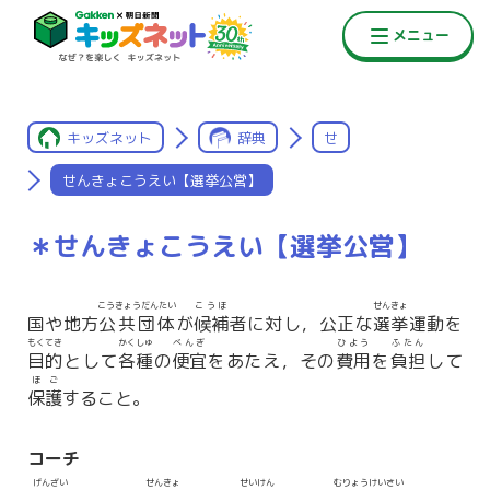
キッズネット
辞典
せ
せんきょこうえい【選挙公営】
＊せんきょこうえい【選挙公営】
こうきょうだんたい
こうほ
せんきょ
国や地方
公共団体
が
候補
者に対し，公正な
選挙
運動を
もくてき
かくしゅ
べんぎ
ひよう
ふたん
目的
として
各種
の
便宜
をあたえ，その
費用
を
負担
して
ほご
保護
すること。
コーチ
げんざい
せんきょ
せいけん
むりょうけいさい