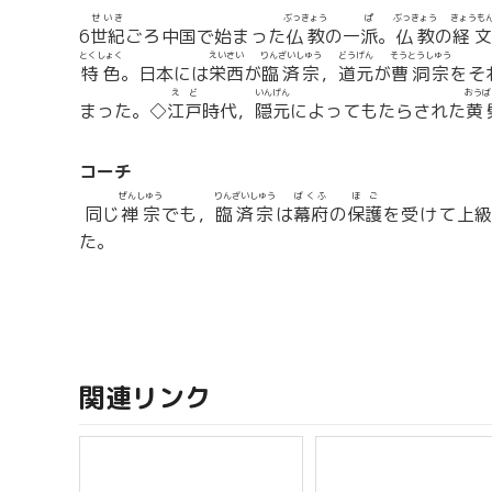
せいき
ぶっきょう
ぱ
ぶっきょう
きょうも
6
世紀
ごろ中国で始まった
仏教
の一
派
。
仏教
の
経文
とくしょく
えいさい
りんざいしゅう
どうげん
そうとうしゅう
特色
。日本には
栄西
が
臨済宗
，
道元
が
曹洞宗
をそ
えど
いんげん
おうば
まった。◇
江戸
時代，
隠元
によってもたらされた
黄
コーチ
ぜんしゅう
りんざいしゅう
ばくふ
ほご
同じ
禅宗
でも，
臨済宗
は
幕府
の
保護
を受けて上
た。
関連リンク