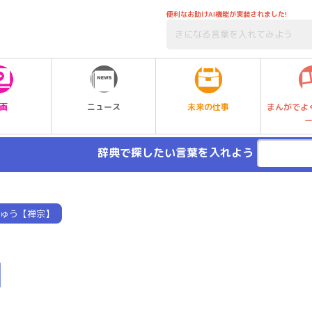
便利なお助けAI機能が実装されました!
未来の仕事
画
ニュース
まんがでよ
辞典で探したい言葉を入れよう
ゅう【禅宗】
】