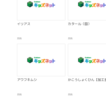
イリアス
カタール（国）
辞典
辞典
アワフキムシ
かこうしょくひん【加工
辞典
辞典