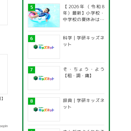
【2026年（令和8
年）最新】小学校・
中学校の夏休みはい
つからいつまで？ 都
道府県別「夏季休暇
科学 | 学研キッズネ
一覧」
ット
そ・ちょう・よう
【租・調・庸】
同】
辞典 | 学研キッズネ
ット