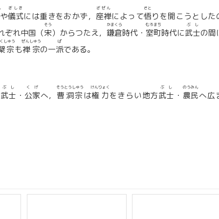
ん
ぎしき
ざぜん
さと
や
儀式
には重きをおかず，
座禅
によって
悟
りを開こうとした
そう
かまくら
むろまち
ぶし
れぞれ中国（
宋
）からつたえ，
鎌倉
時代・
室町
時代に
武士
の間
くしゅう
ぜんしゅう
ぱ
檗宗
も
禅宗
の一
派
である。
ぶし
くげ
そうとうしゅう
けんりょく
ぶし
のうみん
級
武士
・
公家
へ，
曹洞宗
は
権力
をきらい地方
武士
・
農民
へ広