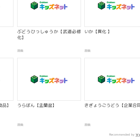
ぶどうひっしゅうか【武道必修
いか【異化 】
化】
辞典
辞典
食品】
うらぼん【盂蘭盆】
きぎょうごうどう【企業合
辞典
辞典
Recommended by