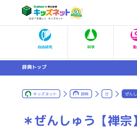
科学
自由研究
動
辞典トップ
キッズネット
辞典
せ
ぜんし
＊ぜんしゅう【禅宗