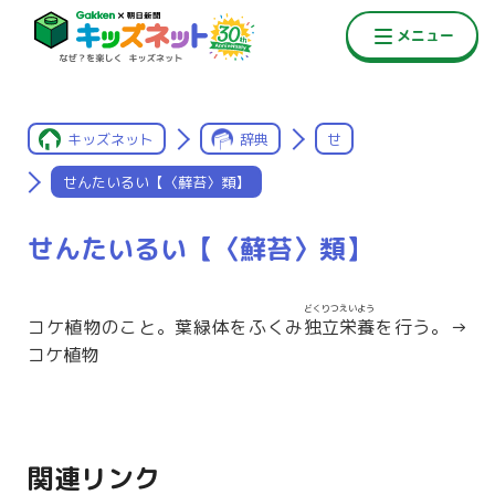
キッズネット
辞典
せ
せんたいるい【〈蘚苔〉類】
せんたいるい【〈蘚苔〉類】
どくりつえいよう
コケ植物のこと。葉緑体をふくみ
独立栄養
を行う。→
コケ植物
関連リンク