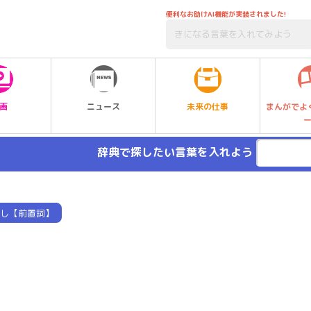
便利なお助けAI機能が実装されました!
未来の仕事
画
ニュース
まんがでよ
辞典で探したい言葉を入れよう
し【前置詞】