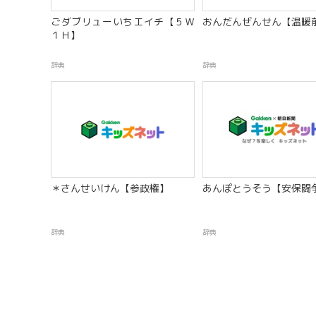
ごダブリューいちエイチ【５Ｗ
おんだんぜんせん【温暖
１Ｈ】
辞典
辞典
＊さんせいけん【参政権】
あんぽとうそう【安保闘
辞典
辞典