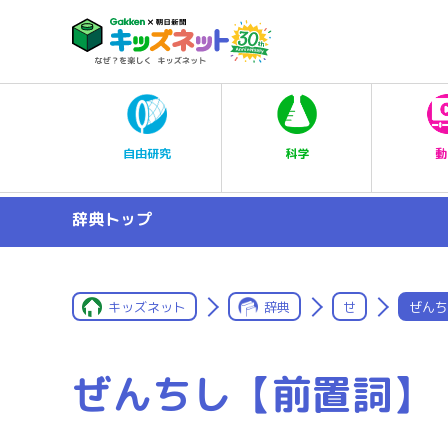
科学
自由研究
動
辞典トップ
キッズネット
辞典
せ
ぜんち
ぜんちし【前置詞】