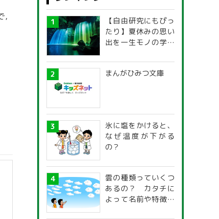
で，
【自由研究にもぴっ
たり】夏休みの思い
出を一生モノの学び
に！「光の不思議」
探究ガイド
まんがひみつ文庫
氷に塩をかけると、
なぜ温度が下がる
の？
雲の種類っていくつ
あるの？ カタチに
よって名前や特徴が
違うの？