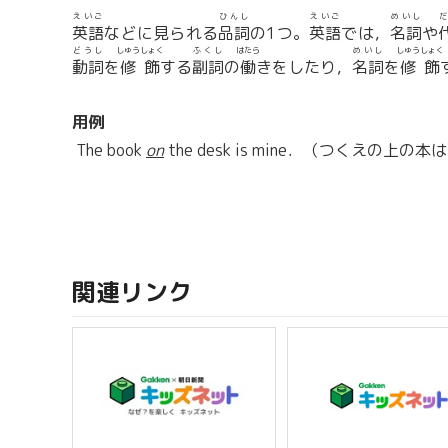
えいご
ひんし
えいご
めいし
だ
英語
などに見られる
品詞
の1つ。
英語
では，
名詞
や
どうし
しゅうしょく
ふくし
はたら
めいし
しゅうしょく
動詞
を
修飾
する
副詞
の
働
きをしたり，
名詞
を
修飾
用例
The book
on
the desk is mine．（つくえの上
関連リンク