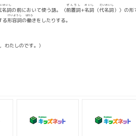
いめいし
ぜんちし
めいし
だいめいし
代名詞
の前において使う語。〈
前置詞
+
名詞
（
代名詞
）〉の形
けいようし
はたら
する
形容詞
の
働
きをしたりする。
の本は，わたしのです。）