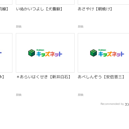
前線】
いぬかいつよし【犬養毅】
あさやけ【朝焼け】
辞典
辞典
争】
＊あらいはくせき【新井白石】
あべしんぞう【安倍晋三】
辞典
辞典
Recommended by