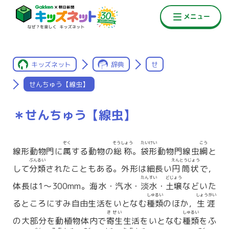
キッズネット
辞典
せ
せんちゅう【線虫】
＊せんちゅう【線虫】
ぞく
そうしょう
たいけい
こう
線形動物門に
属
する動物の
総称
。
袋形
動物門線虫
綱
と
ぶんるい
えんとうじょう
して
分類
されたこともある。外形は細長い
円筒状
で，
たんすい
どじょう
体長は1〜300mm。海水・汽水・
淡水
・
土壌
などいた
しゅるい
しょうがい
るところにすみ自由生活をいとなむ
種類
のほか，
生涯
きせい
しゅるい
の大部分を動植物体内で
寄生
生活をいとなむ
種類
をふ