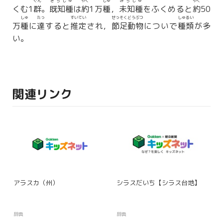
ぐん
きちしゅ
やく
しゅ
みちしゅ
やく
くむ1
群
。
既知種
は
約
1万
種
，
未知種
をふくめると
約
50
しゅ
たっ
すいてい
せっそくどうぶつ
しゅるい
万
種
に
達
すると
推定
され，
節足動物
についで
種類
が多
い。
関連リンク
アラスカ（州）
シラスだいち【シラス台地】
辞典
辞典