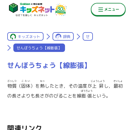
キッズネット
辞典
せ
せんぼうちょう【線膨張】
せんぼうちょう【線膨張】
ぶっしつ
こたい
ねっ
じょうしょう
さいしょ
物質
（
固体
）を
熱
したとき，その温度が
上昇
し，
最初
ぼうちょう
の長さよりも長さがのびることを線
膨張
という。
関連リンク